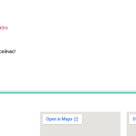
ktro
сейчас!