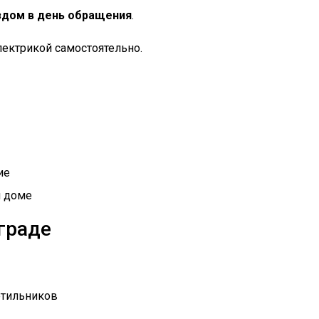
здом в день обращения
.
лектрикой самостоятельно.
ие
и доме
граде
етильников